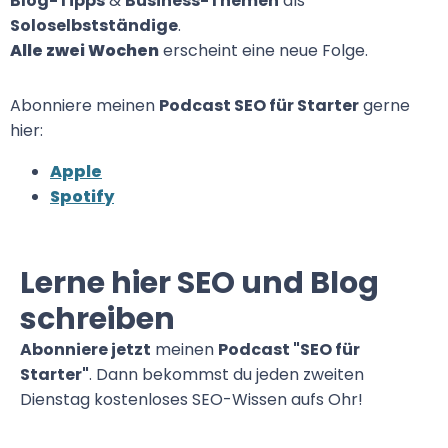
Blog-Tipps
&
Business-Themen
als
Soloselbstständige
.
Alle zwei Wochen
erscheint eine neue Folge.
Abonniere meinen
Podcast SEO für Starter
gerne
hier:
Apple
Spotify
Lerne hier SEO und Blog
schreiben
Abonniere jetzt
meinen
Podcast "SEO für
Starter"
. Dann bekommst du jeden zweiten
Dienstag kostenloses SEO-Wissen aufs Ohr!