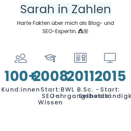
Sarah in Zahlen
Harte Fakten über mich als Blog- und
SEO-Expertin. 👸🏼
100+
2008
2011
2015
Kund:innen
Start:
BWL B.Sc. -
Start:
SEO-
Jahrgangsbeste
Selbstständigk
Wissen