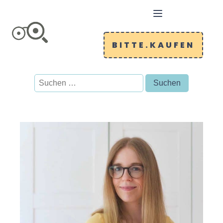
BITTE.KAUFEN
Suchen
nach: