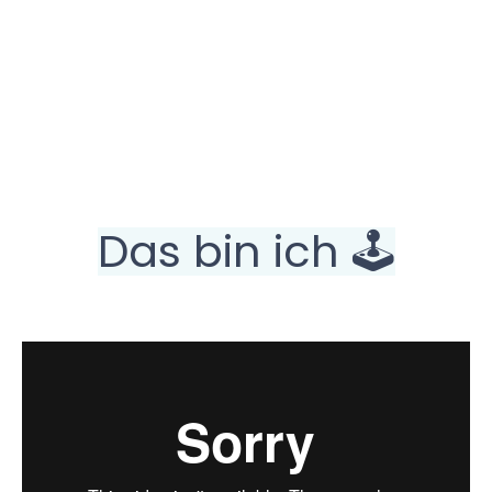
Das bin ich 🕹️