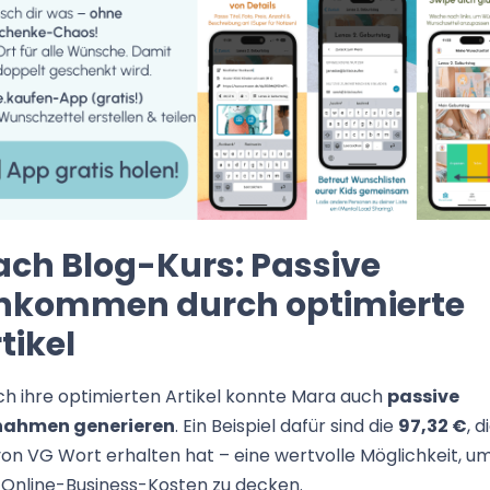
ach Blog-Kurs: Passive
inkommen durch optimierte
tikel
h ihre optimierten Artikel konnte Mara auch
passive
nahmen generieren
. Ein Beispiel dafür sind die
97,32 €
, d
von VG Wort erhalten hat – eine wertvolle Möglichkeit, u
 Online-Business-Kosten zu decken.