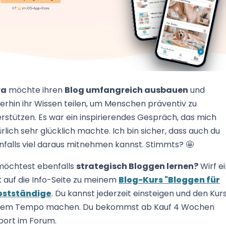
ra
möchte ihren
Blog umfangreich ausbauen
und
erhin ihr Wissen teilen, um Menschen präventiv zu
rstützen. Es war ein inspirierendes Gespräch, das mich
rlich sehr glücklich machte. Ich bin sicher, dass auch du
falls viel daraus mitnehmen kannst. Stimmts? 🤩
möchtest ebenfalls
strategisch Bloggen lernen?
Wirf e
k auf die Info-Seite zu meinem
Blog-Kurs "Bloggen für
bstständige
. Du kannst jederzeit einsteigen und den Kurs
nem Tempo machen. Du bekommst ab Kauf 4 Wochen
port im Forum.