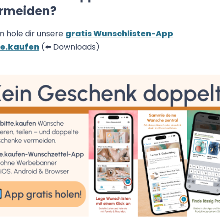
rmeiden?
n hole dir unsere
gratis Wunschlisten-App
te.kaufen
(⬅️ Downloads)