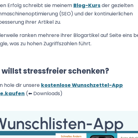
en Erfolg schreibt sie meinem
Blog-Kurs
der gezielten
hmaschinenoptimierung (SEO) und der kontinuierlichen
esserung ihrer Artikel zu.
lerweile ranken mehrere ihrer Blogartikel auf Seite eins b
le, was zu hohen Zugriffszahlen führt.
 willst stressfreier schenken?
n hole dir unsere
kostenlose Wunschzettel-App
te.kaufen
(⬅️ Downloads)