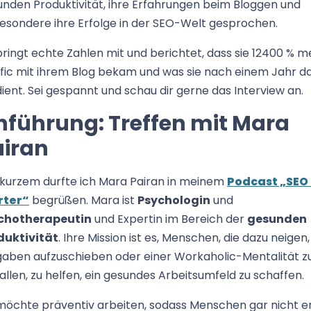
nden Produktivität, ihre Erfahrungen beim Bloggen und
esondere ihre Erfolge in der SEO-Welt gesprochen.
bringt echte Zahlen mit und berichtet, dass sie 12400 % m
fic mit ihrem Blog bekam und was sie nach einem Jahr d
ient. Sei gespannt und schau dir gerne das Interview an.
nführung: Treffen mit Mara
airan
 kurzem durfte ich Mara Pairan in meinem
Podcast „SEO 
rter“
begrüßen. Mara ist
Psychologin
und
chotherapeutin
und Expertin im Bereich der
gesunden
duktivität
. Ihre Mission ist es, Menschen, die dazu neigen,
gaben aufzuschieben oder einer Workaholic-Mentalität z
allen, zu helfen, ein gesundes Arbeitsumfeld zu schaffen.
möchte präventiv arbeiten, sodass Menschen gar nicht e