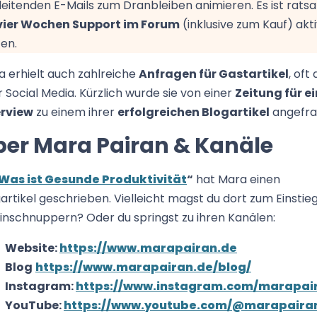
eitenden E-Mails zum Dranbleiben animieren. Es ist rats
vier Wochen Support im Forum
(inklusive zum Kauf) akti
en.
 erhielt auch zahlreiche
Anfragen für Gastartikel
, oft
 Social Media. Kürzlich wurde sie von einer
Zeitung für ei
erview
zu einem ihrer
erfolgreichen Blogartikel
angefra
ber Mara Pairan & Kanäle
Was ist Gesunde Produktivität
“
hat Mara einen
artikel geschrieben. Vielleicht magst du dort zum Einstie
inschnuppern? Oder du springst zu ihren Kanälen:
Website:
https://www.marapairan.de
Blog
https://www.marapairan.de/blog/
Instagram:
https://www.instagram.com/marapai
YouTube:
https://www.youtube.com/@marapaira