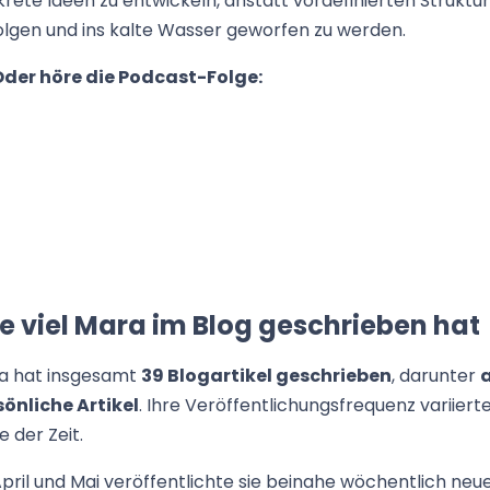
rete Ideen zu entwickeln, anstatt vordefinierten Struktu
olgen und ins kalte Wasser geworfen zu werden.
der höre die Podcast-Folge:
e viel Mara im Blog geschrieben hat
a hat insgesamt
39 Blogartikel geschrieben
, darunter
sönliche Artikel
. Ihre Veröffentlichungsfrequenz variiert
e der Zeit.
pril und Mai veröffentlichte sie beinahe wöchentlich neu