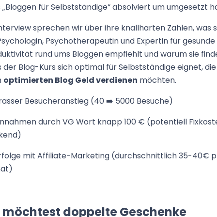
 „Bloggen für Selbstständige“ absolviert um umgesetzt ha
nterview sprechen wir über ihre knallharten Zahlen, was s
Psychologin, Psychotherapeutin und Expertin für gesunde
uktivität rund ums Bloggen empfiehlt und warum sie finde
 der Blog-Kurs sich optimal für Selbstständige eignet, die
m
optimierten Blog Geld verdienen
möchten.
Krasser Besucheranstieg (40 ➡️ 5000 Besuche)
Einnahmen durch VG Wort knapp 100 € (potentiell Fixkost
kend)
rfolge mit Affiliate-Marketing (durchschnittlich 35-40€ 
at)
 möchtest doppelte Geschenke