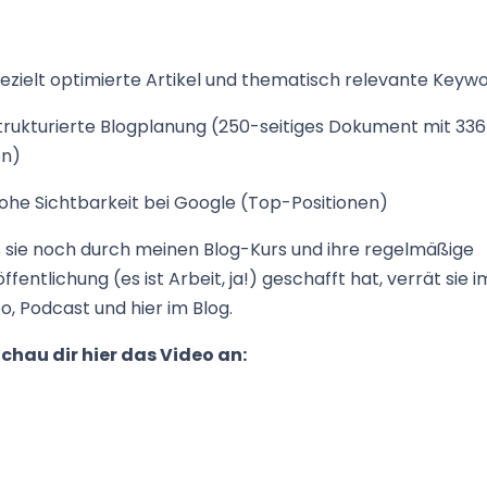
ezielt optimierte Artikel und thematisch relevante Keyw
trukturierte Blogplanung (250-seitiges Dokument mit 336
en)
ohe Sichtbarkeit bei Google (Top-Positionen)
 sie noch durch meinen Blog-Kurs und ihre regelmäßige
ffentlichung (es ist Arbeit, ja!) geschafft hat, verrät sie i
o, Podcast und hier im Blog.
chau dir hier das Video an: