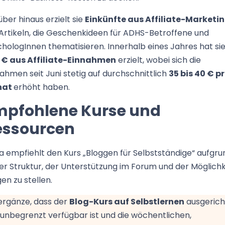
ber hinaus erzielt sie
Einkünfte aus Affiliate-Marketi
Artikeln, die Geschenkideen für ADHS-Betroffene und
hologInnen thematisieren. Innerhalb eines Jahres hat si
 € aus Affiliate-Einnahmen
erzielt, wobei sich die
ahmen seit Juni stetig auf durchschnittlich
35 bis 40 € p
nat
erhöht haben.
mpfohlene Kurse und
essourcen
 empfiehlt den Kurs „Bloggen für Selbstständige“ aufgru
er Struktur, der Unterstützung im Forum und der Möglichk
en zu stellen.
ergänze, dass der
Blog-Kurs auf Selbstlernen
ausgerich
unbegrenzt verfügbar ist und die wöchentlichen,