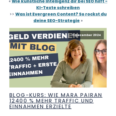
«
Wie künstliche Intelligenz dir bei SEO hilft -
KI-Texte schreiben
>>
Was ist Evergreen Content? So rockst du
deine SEO-Strategie
»
11. Dezember 2024
BLOG-KURS: WIE MARA PAIRAN
12400 % MEHR TRAFFIC UND
EINNAHMEN ERZIELTE