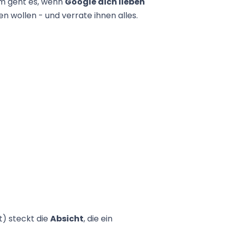
m geht es, wenn
Google dich lieben
sen wollen - und verrate ihnen alles.
) steckt die
Absicht
, die ein