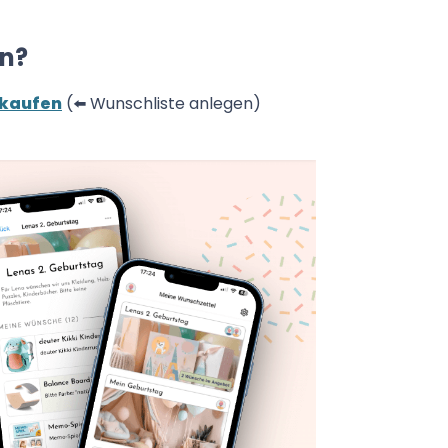
en?
.kaufen
(⬅️ Wunschliste anlegen)