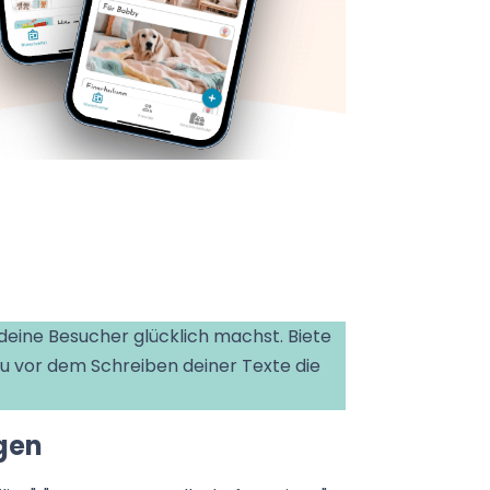
l deine Besucher glücklich machst. Biete
du vor dem Schreiben deiner Texte die
gen