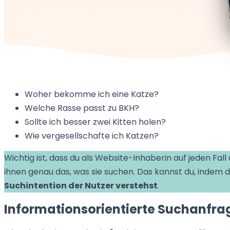
Woher bekomme ich eine Katze?
Welche Rasse passt zu BKH?
Sollte ich besser zwei Kitten holen?
Wie vergesellschafte ich Katzen?
Wichtig ist, dass du als Website-Inhaberin auf jeden Fal
ihnen genau das, was sie suchen. Das kannst du, indem 
Suchintention der Nutzer verstehst
.
Informationsorientierte Suchanfra