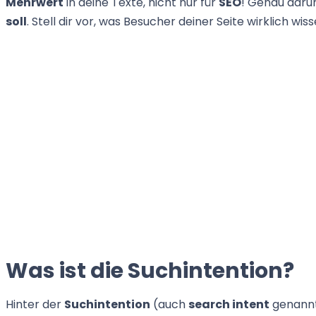
Mehrwert
in deine Texte, nicht nur für
SEO
! Genau daru
soll
. Stell dir vor, was Besucher deiner Seite wirklich wis
Was ist die Suchintention?
Hinter der
Suchintention
(auch
search intent
genannt