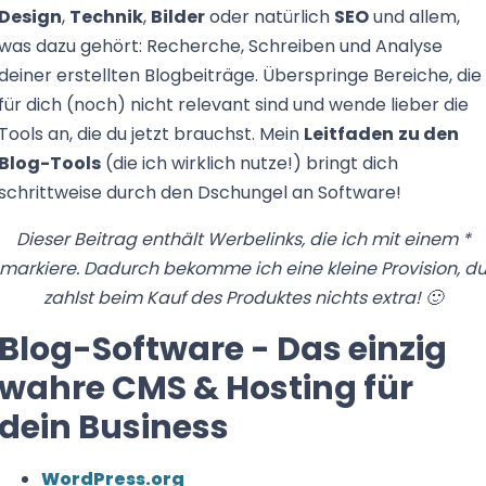
Design
,
Technik
,
Bilder
oder natürlich
SEO
und allem,
Mail mit deinen Zugangsdaten.
Mail mit deinen Zugangsdaten.
was dazu gehört: Recherche, Schreiben und Analyse
deiner erstellten Blogbeiträge. Überspringe Bereiche, die
Später kannst du dich damit im Footer-Bereich unter
Später kannst du dich damit im Footer-Bereich unter
für dich (noch) nicht relevant sind und wende lieber die
"Kunden-Logineinloggen und den Kurs fortführen.
"Kunden-Login" einloggen und den Kurs fortführen.
Tools an, die du jetzt brauchst. Mein
Leitfaden
zu den
Blog-Tools
(die ich wirklich nutze!) bringt dich
schrittweise durch den Dschungel an Software!
Dieser Beitrag enthält Werbelinks, die ich mit einem *
markiere. Dadurch bekomme ich eine kleine Provision, d
zahlst beim Kauf des Produktes nichts extra! 🙂
Blog-Software - Das einzig
wahre CMS & Hosting für
dein Business
WordPress.org