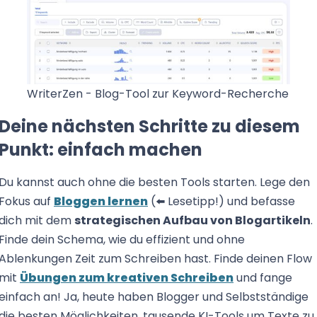
WriterZen - Blog-Tool zur Keyword-Recherche
Deine nächsten Schritte zu diesem
Punkt: einfach machen
Du kannst auch ohne die besten Tools starten. Lege den
Fokus auf
Bloggen lernen
(⬅️ Lesetipp!) und befasse
dich mit dem
strategischen Aufbau von Blogartikeln
.
Finde dein Schema, wie du effizient und ohne
Ablenkungen Zeit zum Schreiben hast. Finde deinen Flow
mit
Übungen zum kreativen Schreiben
und fange
einfach an! Ja, heute haben Blogger und Selbstständige
die besten Möglichkeiten, tausende KI-Tools um Texte zu