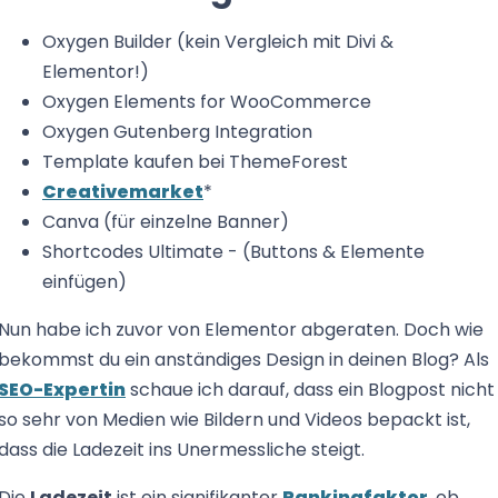
Oxygen Builder (kein Vergleich mit Divi &
Elementor!)
Oxygen Elements for WooCommerce
Oxygen Gutenberg Integration
Template kaufen bei ThemeForest
Creativemarket
*
Canva (für einzelne Banner)
Shortcodes Ultimate - (Buttons & Elemente
einfügen)
Nun habe ich zuvor von Elementor abgeraten. Doch wie
bekommst du ein anständiges Design in deinen Blog? Als
SEO-Expertin
schaue ich darauf, dass ein Blogpost nicht
so sehr von Medien wie Bildern und Videos bepackt ist,
dass die Ladezeit ins Unermessliche steigt.
Die
Ladezeit
ist ein signifikanter
Rankingfaktor
, ob