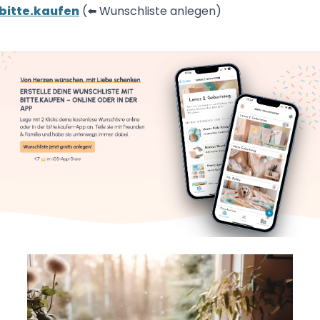
bitte.kaufen
(⬅️ Wunschliste anlegen)