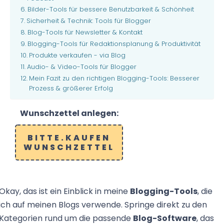
Bilder-Tools für bessere Benutzbarkeit & Schönheit
Sicherheit & Technik: Tools für Blogger
Blog-Tools für Newsletter & Kontakt
Blogging-Tools für Redaktionsplanung & Produktivität
Produkte verkaufen - via Blog
Audio- & Video-Tools für Blogger
Mein Fazit zu den richtigen Blogging-Tools: Besserer
Prozess & größerer Erfolg
Wunschzettel anlegen:
BITTE.KAUFEN
WUNSCHZETTEL
Die Rechnung sowie den Zugang zum Kurs bekommst
Die Rechnung sowie den Zugang zum Kurs bekommst
Okay, das ist ein Einblick in meine
Blogging-Tools
, die
du nach Aktivierung deines Kundenkontos.
du nach Aktivierung deines Kundenkontos.
ich auf meinen Blogs verwende. Springe direkt zu den
Kategorien rund um die passende
Blog-Software
, das
Dafür bekommst du nach dem Kauf des Kurses eine E-
Dafür bekommst du nach dem Kauf des Kurses eine E-