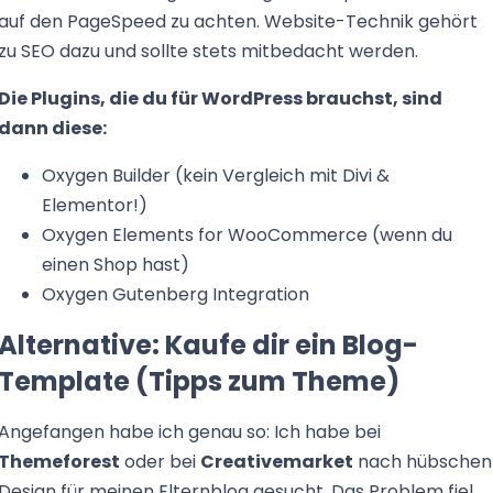
auf den PageSpeed zu achten. Website-Technik gehört
zu SEO dazu und sollte stets mitbedacht werden.
Die Plugins, die du für WordPress brauchst, sind
dann diese:
Oxygen Builder (kein Vergleich mit Divi &
Elementor!)
Oxygen Elements for WooCommerce (wenn du
einen Shop hast)
Oxygen Gutenberg Integration
Alternative: Kaufe dir ein Blog-
Template (Tipps zum Theme)
Angefangen habe ich genau so: Ich habe bei
Themeforest
oder bei
Creativemarket
nach hübschen
Design für meinen Elternblog gesucht. Das Problem fiel