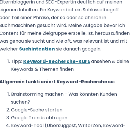
Elternbloggerin und SEO-Expertin deutlich auf meinen
eigenen Inhalten. Ein Keyword ist ein Schlüsselbegriff
oder Teil einer Phrase, der so oder so ähnlich in
Suchmaschinen gesucht wird. Meine Aufgabe bevor ich
Content für meine Zielgruppe erstelle, ist, herauszufinden
was genau sie sucht und wie oft, was relevant ist und mit
welcher
Suchintention
sie danach googeln.
Tipp:
Keyword-Recherche-Kurs
ansehen & deine
Keywords & Themen finden
Allgemein funktioniert Keyword-Recherche so:
Brainstorming machen - Was könnten Kunden
suchen?
Google-Suche starten
Google Trends abfragen
Keyword-Tool (Ubersuggest, WriterZen, Keyword-