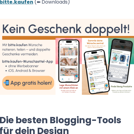
bitte.kaufen
(⬅️ Downloads)
Die besten Blogging-Tools
für dein Design