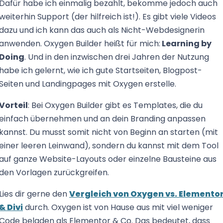
Dafür habe ich einmalig bezahlt, bekomme jedoch auch
weiterhin Support (der hilfreich ist!). Es gibt viele Videos
dazu und ich kann das auch als Nicht-Webdesignerin
anwenden. Oxygen Builder heißt für mich:
Learning by
Doing
. Und in den inzwischen drei Jahren der Nutzung
habe ich gelernt, wie ich gute Startseiten, Blogpost-
Seiten und Landingpages mit Oxygen erstelle.
Vorteil
: Bei Oxygen Builder gibt es Templates, die du
einfach übernehmen und an dein Branding anpassen
kannst. Du musst somit nicht von Beginn an starten (mit
einer leeren Leinwand), sondern du kannst mit dem Tool
auf ganze Website-Layouts oder einzelne Bausteine aus
den Vorlagen zurückgreifen.
Lies dir gerne den
Vergleich von Oxygen vs. Elemento
& Divi
durch. Oxygen ist von Hause aus mit viel weniger
Code beladen als Elementor & Co. Das bedeutet, dass